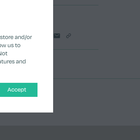
Teilen
 store and/or
Share on Twitter
Share on LinkedIn
Share on Facebook
Share by email
Copy Link
ow us to
Not
atures and
Accept