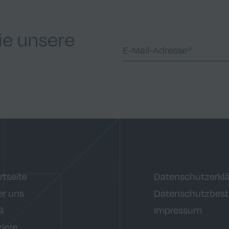
ie unsere
rtseite
Datenschutzerkl
r uns
Datenschutzbes
G
Impressum
riere