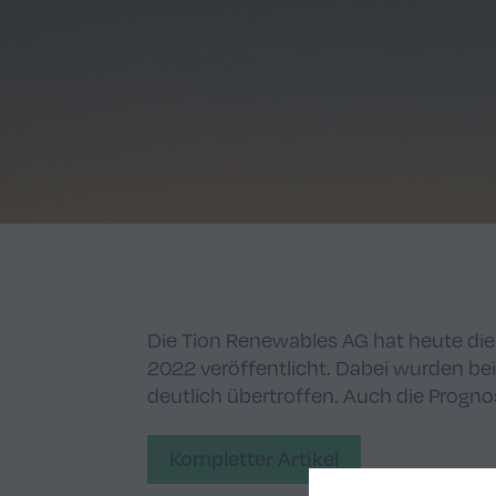
Die Tion Renewables AG hat heute die
2022 veröffentlicht. Dabei wurden b
deutlich übertroffen. Auch die Progno
Kompletter Artikel