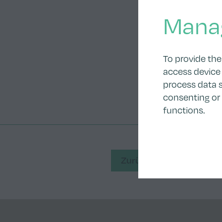
Mana
To provide the
access device 
process data s
consenting or
functions.
Zurück