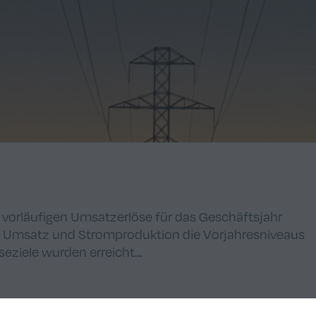
 vorläufigen Umsatzerlöse für das Geschäftsjahr
ei Umsatz und Stromproduktion die Vorjahresniveaus
seziele wurden erreicht…