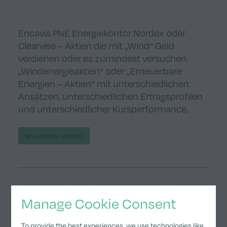
Encavis PNE Energiekontor Nordex oder
Clearvise – Aktien die mit „Wind“ Geld
verdienen oder es zumindest versuchen.
„Windenergieaktien“ oder „Erneuerbare
Energien – Aktien“ mit unterschiedlichen
Ansätzen, unterschiedlichen Ertragsprofilen
und unterschiedlicher Kursperformance.
Kompletter Artikel
Abonnieren Sie unsere News.
Manage Cookie Consent
Anmelden
To provide the best experiences, we use technologies like