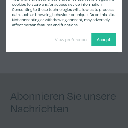
cookies to store and/or access device information.
Consenting to these technologies will allow us to process
data such as browsing behaviour or unique IDs on this site.
Not consenting or withdrawing consent, may adversely
affect certain features and functions.
Teilen
View preferences
Accept
Share on Twitter
Share on LinkedIn
Share on Facebook
Share by email
Copy Link
Abonnieren Sie unsere
Nachrichten