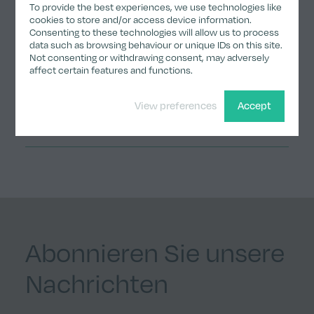
Anmelden
To provide the best experiences, we use technologies like
cookies to store and/or access device information.
Consenting to these technologies will allow us to process
data such as browsing behaviour or unique IDs on this site.
Not consenting or withdrawing consent, may adversely
affect certain features and functions.
Teilen
View preferences
Accept
Share on Twitter
Share on LinkedIn
Share on Facebook
Share by email
Copy Link
Abonnieren Sie unsere
Nachrichten