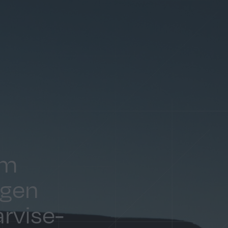
im
egen
rvise-