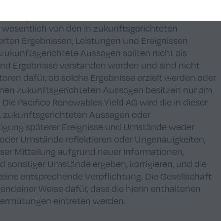
 Renewables Yield AG und beinhalten erhebliche
ie Ungewissheiten, weshalb die tatsächlichen
e wesentlich von den in zukunftsgerichteten
rten Ergebnissen, Leistungen und Ereignissen
zukunftsgerichtete Aussagen sollten nicht als
und Ergebnisse verstanden werden und sind nicht
oren dafür, ob solche Ergebnisse erzielt werden oder
ltenen zukunftsgerichteten Aussagen besitzen nur am
. Die Pacifico Renewables Yield AG wird die in dieser
, zukunftsgerichteten Aussagen oder
tigung späterer Ereignisse und Umstände weder
e oder Umstände reflektieren oder Ungenauigkeiten,
eser Mitteilung aufgrund neuer Informationen,
d sonstiger Umstände ergeben, korrigieren, und die
eine entsprechende Verpflichtung. Die Gesellschaft
ndeiner Weise dafür, dass die hierin enthaltenen
Vermutungen eintreten werden.