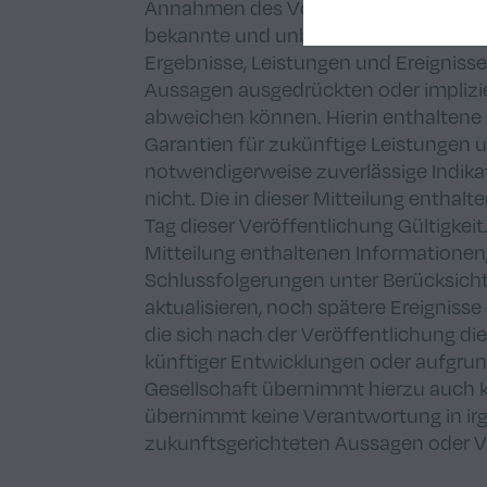
Annahmen des Vorstands der Pacifico
bekannte und unbekannte Risiken sow
Ergebnisse, Leistungen und Ereigniss
Aussagen ausgedrückten oder implizie
abweichen können. Hierin enthaltene 
Garantien für zukünftige Leistungen 
notwendigerweise zuverlässige Indikat
nicht. Die in dieser Mitteilung entha
Tag dieser Veröffentlichung Gültigkeit
Mitteilung enthaltenen Informationen
Schlussfolgerungen unter Berücksich
aktualisieren, noch spätere Ereigniss
die sich nach der Veröffentlichung di
künftiger Entwicklungen oder aufgrun
Gesellschaft übernimmt hierzu auch k
übernimmt keine Verantwortung in irge
zukunftsgerichteten Aussagen oder 