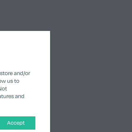
 store and/or
ow us to
Not
atures and
Accept