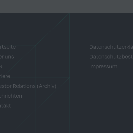
rtseite
Datenschutzerkl
r uns
Datenschutzbes
G
Impressum
riere
estor Relations (Archiv)
hrichten
takt