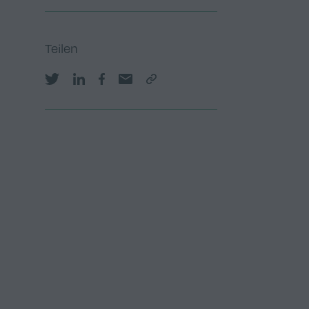
Teilen
Share on Twitter
Share on LinkedIn
Share on Facebook
Share by email
Copy Link