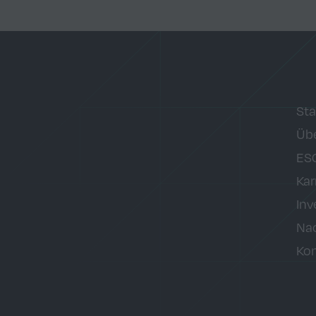
Sta
Übe
ES
Kar
Inv
Nac
Kon