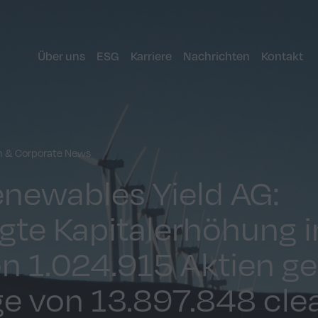
Über uns
ESG
Karriere
Nachrichten
Kontakt
n & Corporate News
enewables Yield AG:
gte Kapitalerhöhung 
n 1.024.915 Aktien g
e von 13.897.848 clea