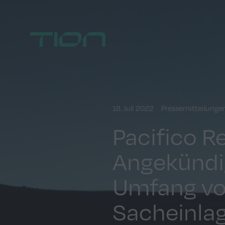
Home
18. Juli 2022
Pressemitteilunge
Pacifico R
Angekündi
Umfang vo
Sacheinlag