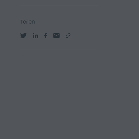
Teilen
Share on Twitter
Share on LinkedIn
Share on Facebook
Share by email
Copy Link