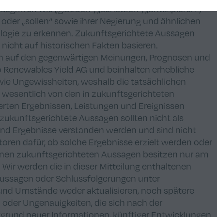
egriffen wie „glauben“, „schätzen“, „antizipieren“,
, oder „sollen“ sowie ihrer Negierung und ähnlichen
ologie zu erkennen. Zukunftsgerichtete Aussagen
nicht auf historischen Fakten basieren.
en auf den gegenwärtigen Meinungen, Prognosen und
 Renewables Yield AG und beinhalten erhebliche
ie Ungewissheiten, weshalb die tatsächlichen
e wesentlich von den in zukunftsgerichteten
rten Ergebnissen, Leistungen und Ereignissen
zukunftsgerichtete Aussagen sollten nicht als
und Ergebnisse verstanden werden und sind nicht
oren dafür, ob solche Ergebnisse erzielt werden oder
ltenen zukunftsgerichteten Aussagen besitzen nur am
. Wir werden die in dieser Mitteilung enthaltenen
Aussagen oder Schlussfolgerungen unter
 und Umstände weder aktualisieren, noch spätere
 oder Ungenauigkeiten, die sich nach der
ufgrund neuer Informationen, künftiger Entwicklungen