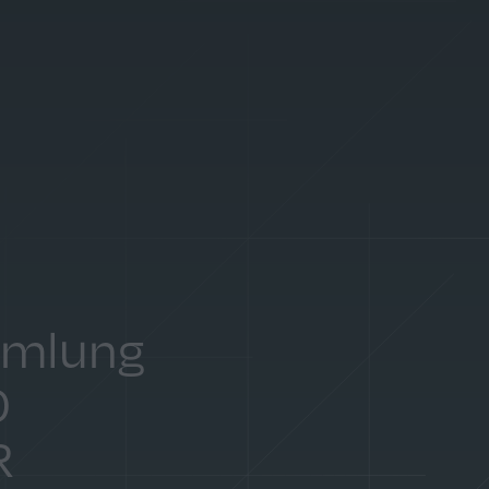
mmlung
0
R