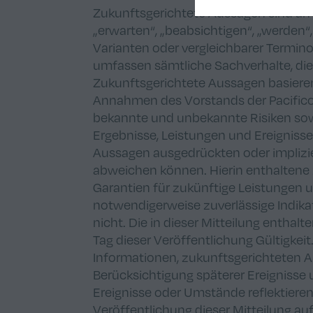
Zukunftsgerichtete Aussagen sind an B
„erwarten“, „beabsichtigen“, „werden“
Varianten oder vergleichbarer Termin
umfassen sämtliche Sachverhalte, die 
Zukunftsgerichtete Aussagen basier
Annahmen des Vorstands der Pacifico
bekannte und unbekannte Risiken sow
Ergebnisse, Leistungen und Ereigniss
Aussagen ausgedrückten oder implizie
abweichen können. Hierin enthaltene 
Garantien für zukünftige Leistungen 
notwendigerweise zuverlässige Indikat
nicht. Die in dieser Mitteilung entha
Tag dieser Veröffentlichung Gültigkeit
Informationen, zukunftsgerichteten 
Berücksichtigung späterer Ereignisse
Ereignisse oder Umstände reflektieren
Veröffentlichung dieser Mitteilung a