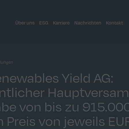
Über uns
ESG
Karriere
Nachrichten
Kontakt
ilungen
enewables Yield AG:
ntlicher Hauptversa
be von bis zu 915.00
 Preis von jeweils EU