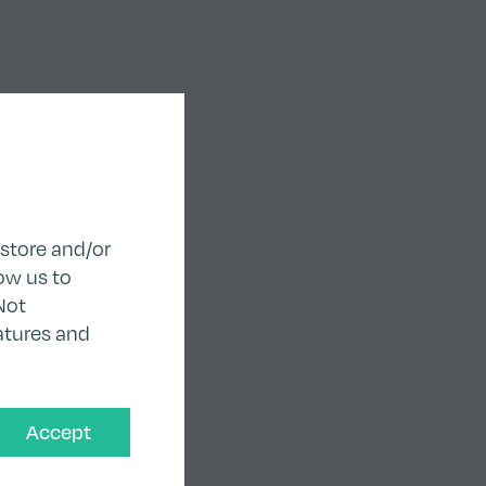
 store and/or
ow us to
Not
atures and
Accept