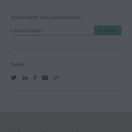
Abonnieren Sie unsere News.
Anmelden
Teilen
Share on Twitter
Share on LinkedIn
Share on Facebook
Share by email
Copy Link