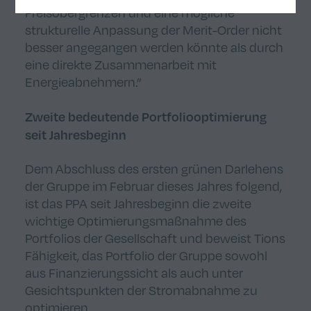
Preisobergrenzen und eine mögliche
strukturelle Anpassung der Merit-Order nicht
besser angegangen werden könnte als durch
eine direkte Zusammenarbeit mit
Energieabnehmern.”
Zweite bedeutende Portfoliooptimierung
seit Jahresbeginn
Dem Abschluss des ersten grünen Darlehens
der Gruppe im Februar dieses Jahres folgend,
ist das PPA seit Jahresbeginn die zweite
wichtige Optimierungsmaßnahme des
Portfolios der Gesellschaft und beweist Tions
Fähigkeit, das Portfolio der Gruppe sowohl
aus Finanzierungssicht als auch unter
Gesichtspunkten der Stromabnahme zu
optimieren.