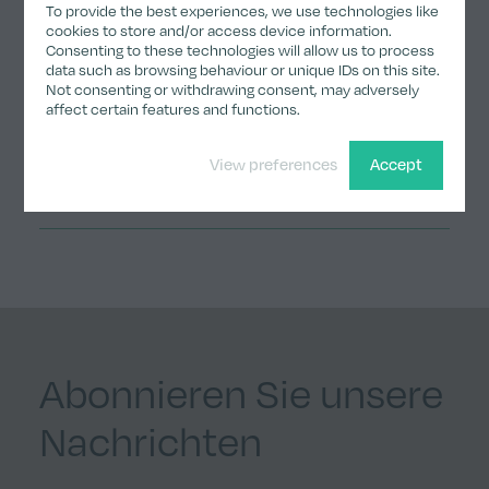
Anmelden
To provide the best experiences, we use technologies like
cookies to store and/or access device information.
Consenting to these technologies will allow us to process
data such as browsing behaviour or unique IDs on this site.
Not consenting or withdrawing consent, may adversely
affect certain features and functions.
Teilen
View preferences
Accept
Share on Twitter
Share on LinkedIn
Share on Facebook
Share by email
Copy Link
Abonnieren Sie unsere
Nachrichten