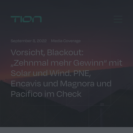
Menu
Home
September 8, 2022
Media Coverage
Vorsicht, Blackout:
„Zehnmal mehr Gewinn“ mit
Solar und Wind. PNE,
Encavis und Magnora und
Pacifico im Check