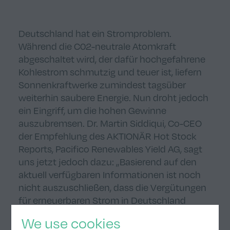
Deutschland hat ein Stromproblem.
Während die C02-neutrale Atomkraft
abgeschaltet wird, der dafür hochgefahrene
Kohlestrom schmutzig und teuer ist, liefern
Sonnenkraftwerke zumindest tagsüber
weiterhin saubere Energie. Nun droht jedoch
ein Eingriff, um die hohen Gewinne
auszubremsen. Dr. Martin Siddiqui, Co-CEO
der Empfehlung des AKTIONÄR Hot Stock
Reports, Pacifico Renewables Yield AG, sagt
uns jetzt jedoch dazu: „Basierend auf den
aktuell verfügbaren Informationen ist noch
nicht auszuschließen, dass die Vergütungen
für erneuerbaren Strom in Deutschland
kurzfristig auf einem hohen Niveau bleiben.“
We use cookies