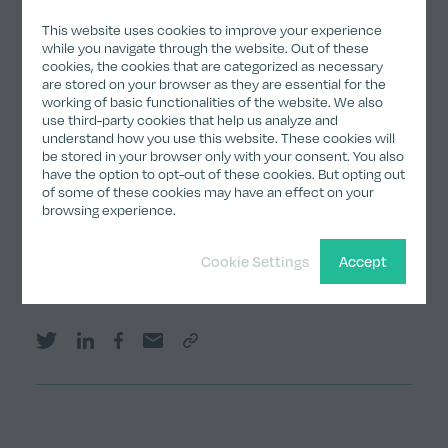
Full Article
This website uses cookies to improve your experience
while you navigate through the website. Out of these
cookies, the cookies that are categorized as necessary
are stored on your browser as they are essential for the
working of basic functionalities of the website. We also
use third-party cookies that help us analyze and
Subscribe to our news.
understand how you use this website. These cookies will
be stored in your browser only with your consent. You also
have the option to opt-out of these cookies. But opting out
Submit
of some of these cookies may have an effect on your
browsing experience.
Cookie Settings
Accept
Share
Share on Twitter
Share on LinkedIn
Share on Facebook
Share by email
Copy Link