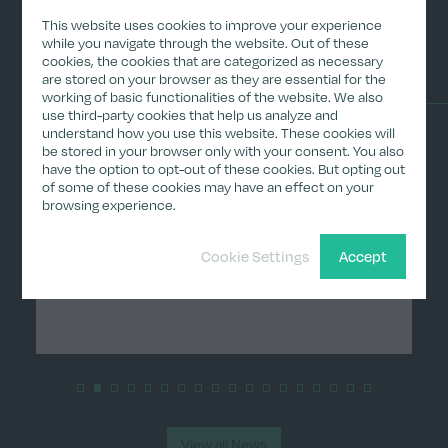
Ad-hoc-Mitteilungen
This website uses cookies to improve your experience
(Deutsch)
while you navigate through the website. Out of these
cookies, the cookies that are categorized as necessary
are stored on your browser as they are essential for the
working of basic functionalities of the website. We also
use third-party cookies that help us analyze and
understand how you use this website. These cookies will
be stored in your browser only with your consent. You also
have the option to opt-out of these cookies. But opting out
Ad-hoc-Mitteilungen
of some of these cookies may have an effect on your
January 11, 2024
browsing experience.
Ad-hoc-Mitteilung nach Artikel 17 der Verordnung
(EU) Nr. 596/2014
Cookie Settings
Accept
Read More
View all News